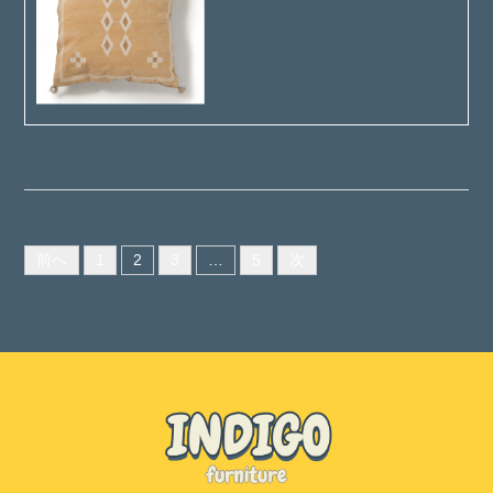
前へ
1
2
3
…
5
次