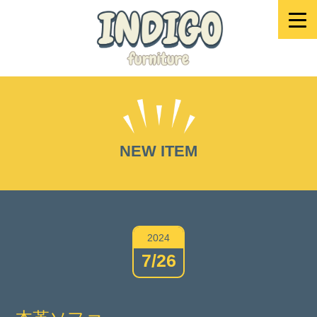
NEW ITEM
2024
7/26