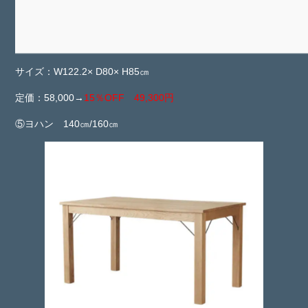
サイズ：W122.2× D80× H85㎝
定価：58,000→
15％OFF 49,300円
⑤ヨハン 140㎝/160㎝