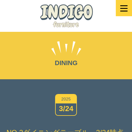
DINING
2025
3/24