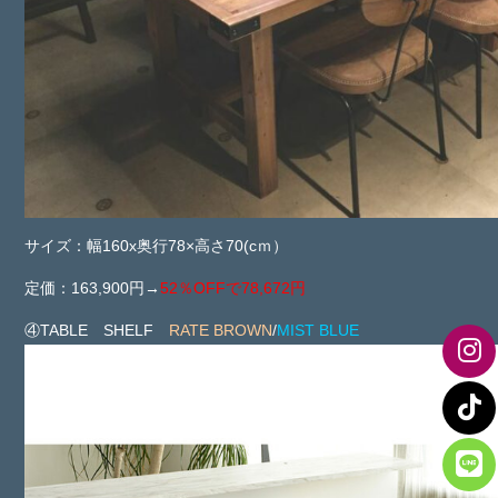
サイズ：幅160x奥行78×高さ70(cｍ）
定価：163,900円→
52％OFFで78,672円
④TABLE SHELF
RATE BROWN
/
MIST BLUE